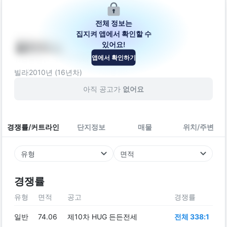
전체 정보는
집지켜 앱에서 확인할 수
있어요!
풀하우스
앱에서 확인하기
서울특별시 구로구 개봉로15길 46-15
빌라
2010
년 (
16
년차)
아직 공고가
없어요
경쟁률/커트라인
단지정보
매물
위치/주변
유형
면적
경쟁률
유형
면적
공고
경쟁률
일반
74.06
제10차 HUG 든든전세
전체 338:1