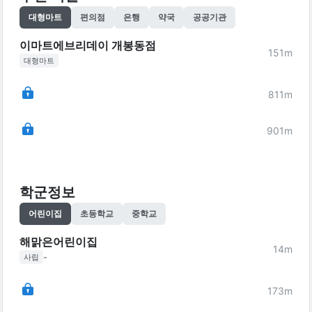
대형마트
편의점
은행
약국
공공기관
이마트에브리데이 개봉동점
151
m
대형마트
811
m
901
m
학군정보
어린이집
초등학교
중학교
해맑은어린이집
14
m
-
사립
173
m