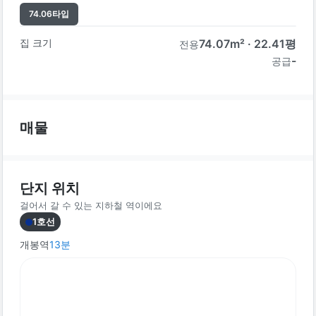
74.06
타입
집 크기
74.07
m² ·
22.41
평
전용
-
공급
매물
단지 위치
걸어서 갈 수 있는 지하철 역이에요
1호선
개봉역
13
분