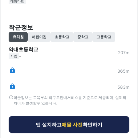
대형마트
학군정보
유치원
어린이집
초등학교
중학교
고등학교
약대초등학교
207
m
-
사립
365
m
583
m
학군정보는 교육부의 학구도안내서비스를 기준으로 제공되며, 실제와
차이가 발생할수 있습니다.
앱 설치하고
매물 사진
확인하기