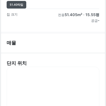
51.40
타입
집 크기
51.405
m² ·
15.55
평
전용
-
공급
매물
단지 위치