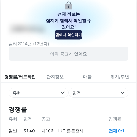
전체 정보는
집지켜 앱에서 확인할 수
있어요!
그린아트빌
앱에서 확인하기
경기도 부천시 오정구 평천로721번길 14-14
빌라
2014
년 (
12
년차)
아직 공고가
없어요
경쟁률/커트라인
단지정보
매물
위치/주변
유형
면적
경쟁률
유형
면적
공고
경쟁률
일반
51.40
제10차 HUG 든든전세
전체 9:1