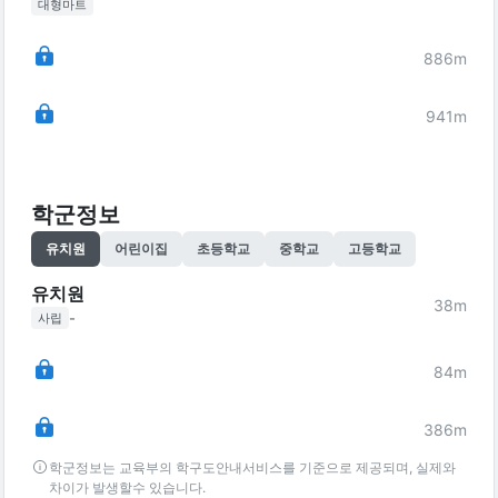
대형마트
886
m
941
m
학군정보
유치원
어린이집
초등학교
중학교
고등학교
유치원
38
m
-
사립
84
m
386
m
학군정보는 교육부의 학구도안내서비스를 기준으로 제공되며, 실제와
차이가 발생할수 있습니다.