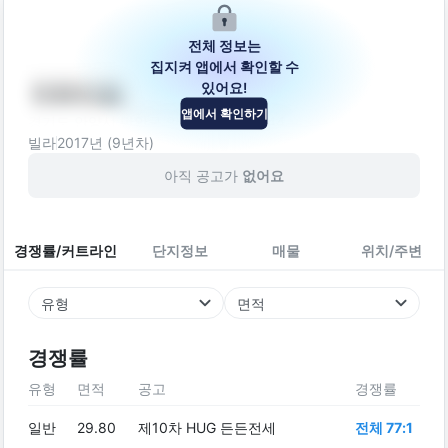
전체 정보는
집지켜 앱에서 확인할 수
있어요!
아트리움
앱에서 확인하기
경기도 안양시 만안구 안양로455번길 44
빌라
2017
년 (
9
년차)
아직 공고가
없어요
경쟁률/커트라인
단지정보
매물
위치/주변
유형
면적
경쟁률
유형
면적
공고
경쟁률
일반
29.80
제10차 HUG 든든전세
전체 77:1