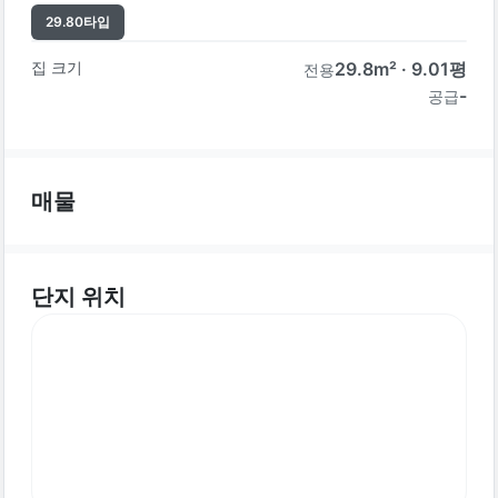
29.80
타입
집 크기
29.8
m² ·
9.01
평
전용
-
공급
매물
단지 위치