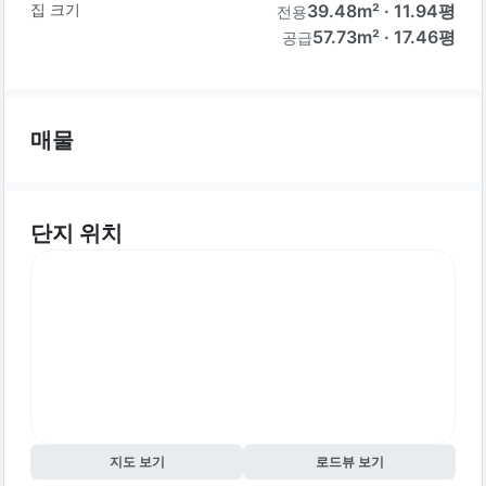
집 크기
39.48
m² ·
11.94
평
전용
57.73m² · 17.46평
공급
매물
단지 위치
지도 보기
로드뷰 보기