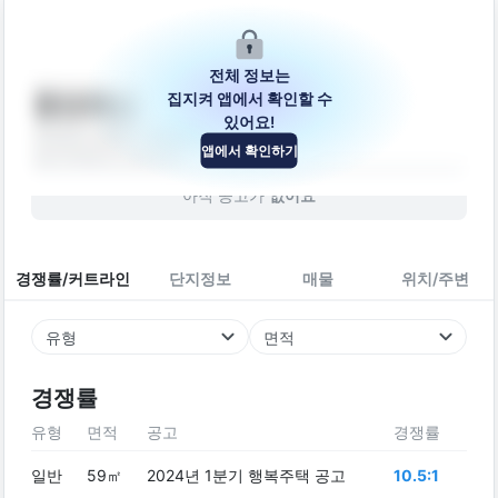
전체 정보는
집지켜 앱에서 확인할 수
통영북신
있어요!
경상남도 통영시 북신로 3
앱에서 확인하기
빌라
1988
년 (
38
년차)
아직 공고가
없어요
경쟁률/커트라인
단지정보
매물
위치/주변
유형
면적
경쟁률
유형
면적
공고
경쟁률
일반
59㎡
2024년 1분기 행복주택 공고
10.5:1