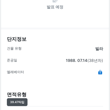
발표 예정
단지정보
건물 유형
빌라
준공일
1988. 07.14
(38년차)
엘레베이터
면적유형
39.47
타입