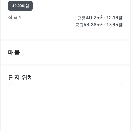
40.20
타입
집 크기
40.2
m² ·
12.16
평
전용
58.36m² · 17.65평
공급
매물
단지 위치