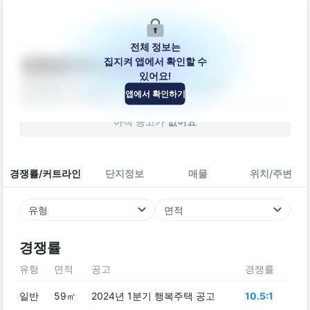
전체 정보는
집지켜 앱에서 확인할 수
만천로143번길 63
있어요!
강원특별자치도 춘천시 동면 만천로143번길 63
앱에서 확인하기
빌라
2015
년 (
11
년차)
아직 공고가
없어요
경쟁률/커트라인
단지정보
매물
위치/주변
유형
면적
경쟁률
유형
면적
공고
경쟁률
일반
59㎡
2024년 1분기 행복주택 공고
10.5:1