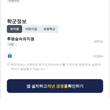
대형마트
학군정보
유치원
어린이집
초등학교
후평숲속유치원
497
m
-
사립
938
m
학군정보는 교육부의 학구도안내서비스를 기준으로 제공되며, 실제와
차이가 발생할수 있습니다.
앱 설치하고
작년 경쟁률
확인하기