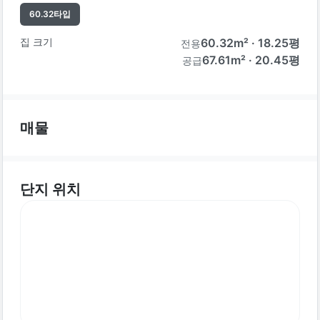
60.32
타입
집 크기
60.32
m² ·
18.25
평
전용
67.61m² · 20.45평
공급
매물
단지 위치