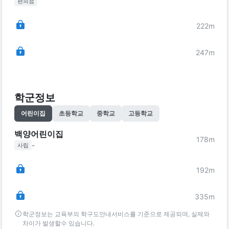
편의점
222
m
247
m
학군정보
어린이집
초등학교
중학교
고등학교
백양어린이집
178
m
-
사립
192
m
335
m
학군정보는 교육부의 학구도안내서비스를 기준으로 제공되며, 실제와
차이가 발생할수 있습니다.