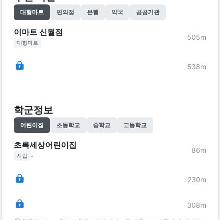
대형마트
편의점
은행
약국
공공기관
이마트 신월점
505
m
대형마트
538
m
학군정보
어린이집
초등학교
중학교
고등학교
초록세상어린이집
86
m
-
사립
230
m
308
m