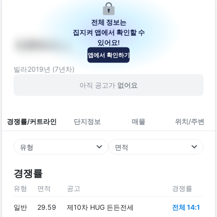
전체 정보는
집지켜 앱에서 확인할 수
있어요!
마루하우스
앱에서 확인하기
서울특별시 양천구 월정로36길 5-6
빌라
2019
년 (
7
년차)
아직 공고가
없어요
경쟁률/커트라인
단지정보
매물
위치/주변
유형
면적
경쟁률
유형
면적
공고
경쟁률
일반
29.59
제10차 HUG 든든전세
전체 14:1