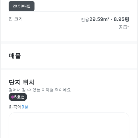
29.59
타입
집 크기
29.59
m² ·
8.95
평
전용
-
공급
매물
단지 위치
걸어서 갈 수 있는 지하철 역이에요
5호선
화곡역
9
분