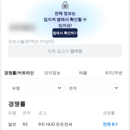
전체 정보는
집지켜 앱에서 확인할 수
있어요!
센트럴탑
앱에서 확인하기
인천광역시 미추홀구 경인로349번길 36
오피스텔
2015
년 (
11
년차)
아직 공고가
없어요
경쟁률/커트라인
단지정보
매물
위치/주변
유형
면적
경쟁률
유형
면적
공고
경쟁률
일반
65
9차 HUG 든든전세
전체 8:1