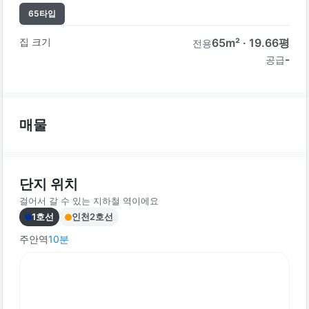
65
타입
집 크기
65
m² ·
19.66
평
전용
-
공급
매물
단지 위치
걸어서 갈 수 있는 지하철 역이에요
1호선
인천2호선
주안역
10
분