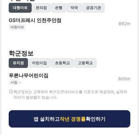
대형마트
편의점
은행
약국
공공기관
GS더프레시 인천주안점
892
m
대형마트
학군정보
유치원
어린이집
초등학교
고등학교
푸른나무어린이집
800
m
-
사립
학군정보는 교육부의 학구도안내서비스를 기준으로 제공되며, 실제와
차이가 발생할수 있습니다.
앱 설치하고
작년 경쟁률
확인하기