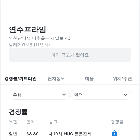
연주프라임
인천광역시 미추홀구 제일로 43
빌라
2015
년 (
11
년차)
아직 공고가
없어요
경쟁률/커트라인
단지정보
매물
위치/주변
유형
면적
경쟁률
유형
면적
공고
경쟁률
일반
68.80
제10차 HUG 든든전세