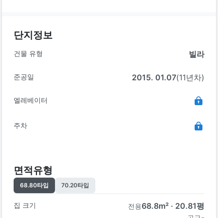
단지정보
건물 유형
빌라
준공일
2015. 01.07
(11년차)
엘레베이터
주차
면적유형
68.80
타입
70.20
타입
집 크기
68.8
m² ·
20.81
평
전용
-
공급