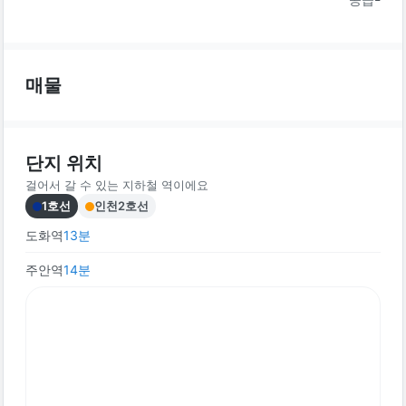
매물
단지 위치
걸어서 갈 수 있는 지하철 역이에요
1호선
인천2호선
도화역
13
분
주안역
14
분