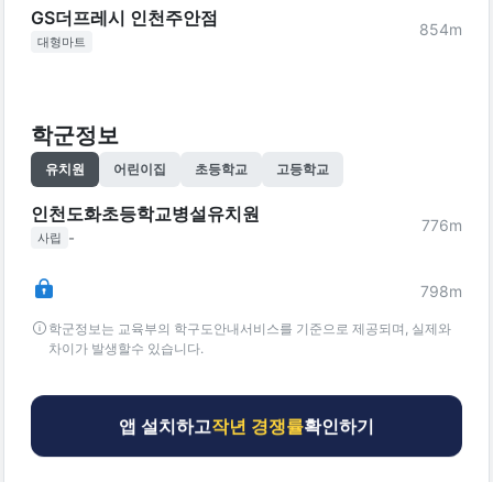
GS더프레시 인천주안점
854
m
대형마트
학군정보
유치원
어린이집
초등학교
고등학교
인천도화초등학교병설유치원
776
m
-
사립
798
m
학군정보는 교육부의 학구도안내서비스를 기준으로 제공되며, 실제와
차이가 발생할수 있습니다.
앱 설치하고
작년 경쟁률
확인하기