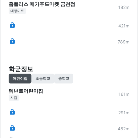
홈플러스 메가푸드마켓 금천점
182
m
대형마트
421
m
789
m
학군정보
어린이집
초등학교
중학교
렘넌트어린이집
161
m
-
사립
291
m
482
m