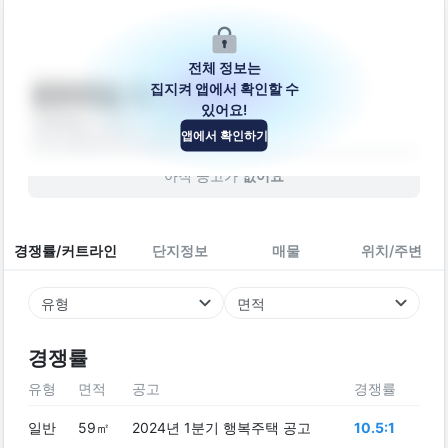
전체 정보는
집지켜 앱에서 확인할 수
센트레빌 웨스트온
있어요!
서울특별시 금천구 시흥대로 377
앱에서 확인하기
오피스텔
2026
년 (
0
년차)
아직 공고가
없어요
경쟁률/커트라인
단지정보
매물
위치/주변
유형
면적
경쟁률
유형
면적
공고
경쟁률
일반
59㎡
2024년 1분기 행복주택 공고
10.5:1