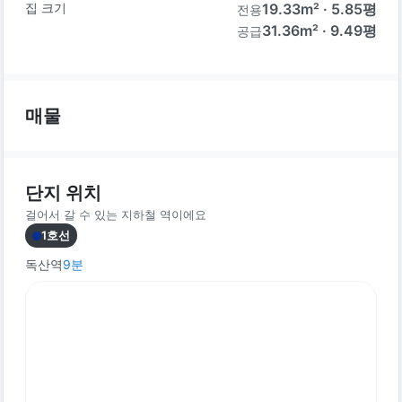
집 크기
19.33
m² ·
5.85
평
전용
31.36m² · 9.49평
공급
매물
단지 위치
걸어서 갈 수 있는 지하철 역이에요
1호선
독산역
9
분