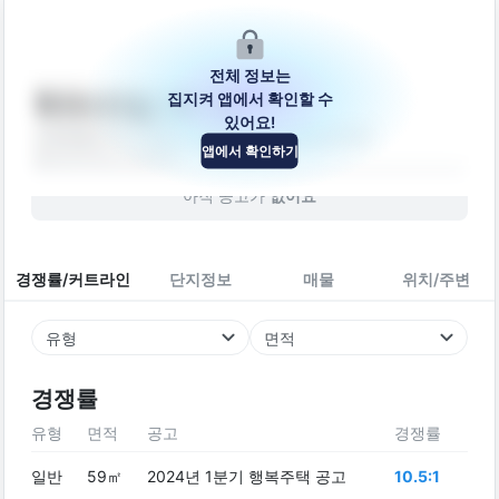
전체 정보는
집지켜 앱에서 확인할 수
학곡서3길 20-18
있어요!
강원특별자치도 춘천시 동내면 학곡서3길 20-18
앱에서 확인하기
빌라
2013
년 (
13
년차)
아직 공고가
없어요
경쟁률/커트라인
단지정보
매물
위치/주변
유형
면적
경쟁률
유형
면적
공고
경쟁률
일반
59㎡
2024년 1분기 행복주택 공고
10.5:1