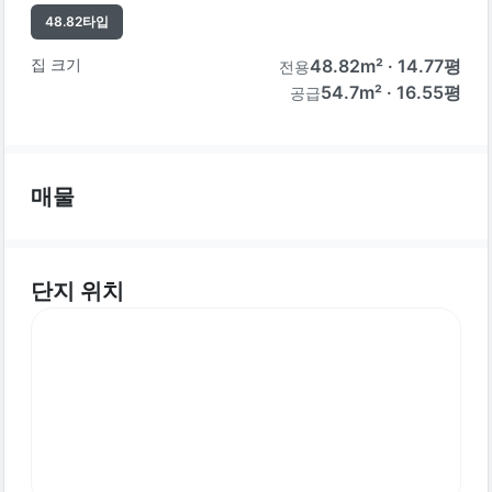
48.82
타입
집 크기
48.82
m² ·
14.77
평
전용
54.7m² · 16.55평
공급
매물
단지 위치