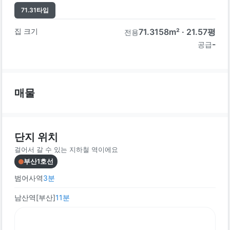
71.31
타입
집 크기
71.3158
m² ·
21.57
평
전용
-
공급
매물
단지 위치
걸어서 갈 수 있는 지하철 역이에요
부산1호선
범어사역
3
분
남산역[부산]
11
분