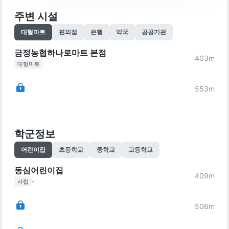
주변 시설
대형마트
편의점
은행
약국
공공기관
금정농협하나로마트 본점
403
m
대형마트
553
m
학군정보
어린이집
초등학교
중학교
고등학교
동심어린이집
409
m
-
사립
506
m