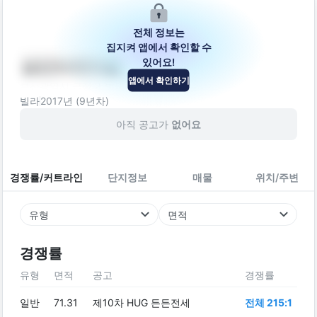
전체 정보는
집지켜 앱에서 확인할 수
있어요!
남산누리마을
앱에서 확인하기
부산광역시 금정구 벅구산로 2
빌라
2017
년 (
9
년차)
아직 공고가
없어요
경쟁률/커트라인
단지정보
매물
위치/주변
유형
면적
경쟁률
유형
면적
공고
경쟁률
일반
71.31
제10차 HUG 든든전세
전체 215:1