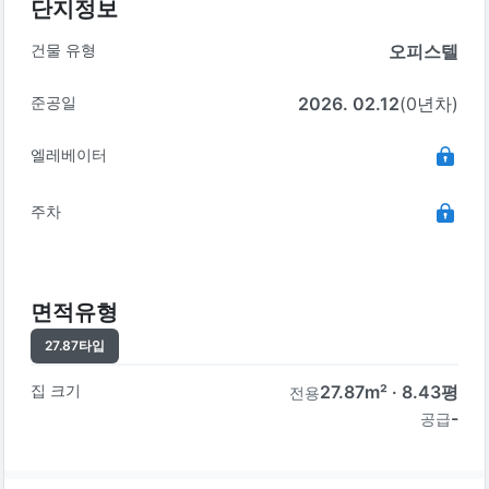
단지정보
건물 유형
오피스텔
준공일
2026. 02.12
(0년차)
엘레베이터
주차
면적유형
27.87
타입
집 크기
27.87
m² ·
8.43
평
전용
-
공급