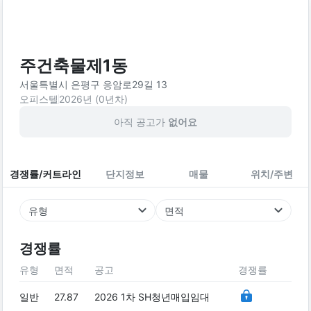
주건축물제1동
서울특별시 은평구 응암로29길 13
오피스텔
2026
년 (
0
년차)
아직 공고가
없어요
경쟁률/커트라인
단지정보
매물
위치/주변
유형
면적
경쟁률
유형
면적
공고
경쟁률
일반
27.87
2026 1차 SH청년매입임대