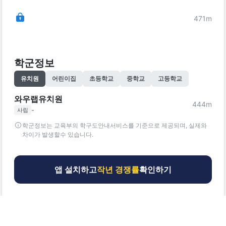
471
m
학군정보
유치원
어린이집
초등학교
중학교
고등학교
와우랩유치원
444
m
-
사립
학군정보는 교육부의 학구도안내서비스를 기준으로 제공되며, 실제와
차이가 발생할수 있습니다.
앱 설치하고
작년 경쟁률
확인하기