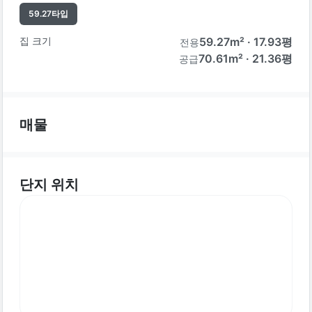
59.27
타입
집 크기
59.27
m² ·
17.93
평
전용
70.61m² · 21.36평
공급
매물
단지 위치