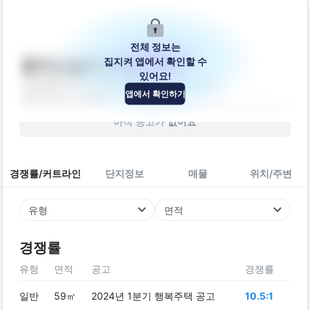
전체 정보는
집지켜 앱에서 확인할 수
봉의산길22번길 24-7
있어요!
강원특별자치도 춘천시 봉의산길22번길 24-7
앱에서 확인하기
빌라
2016
년 (
10
년차)
아직 공고가
없어요
경쟁률/커트라인
단지정보
매물
위치/주변
유형
면적
경쟁률
유형
면적
공고
경쟁률
일반
59㎡
2024년 1분기 행복주택 공고
10.5:1