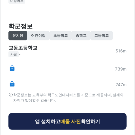
대형마트
학군정보
유치원
어린이집
초등학교
중학교
고등학교
교동초등학교
516
m
-
사립
739
m
747
m
학군정보는 교육부의 학구도안내서비스를 기준으로 제공되며, 실제와
차이가 발생할수 있습니다.
앱 설치하고
매물 사진
확인하기