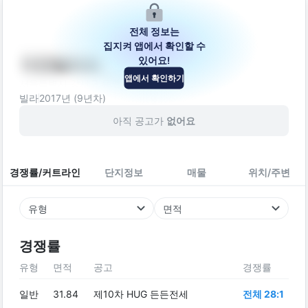
전체 정보는
집지켜 앱에서 확인할 수
있어요!
다안빌라트
앱에서 확인하기
서울특별시 강서구 등촌로13바길 8-16
빌라
2017
년 (
9
년차)
아직 공고가
없어요
경쟁률/커트라인
단지정보
매물
위치/주변
유형
면적
경쟁률
유형
면적
공고
경쟁률
일반
31.84
제10차 HUG 든든전세
전체 28:1