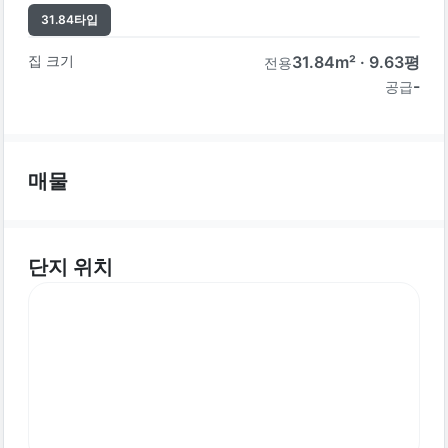
31.84
타입
집 크기
31.84
m² ·
9.63
평
전용
-
공급
매물
단지 위치