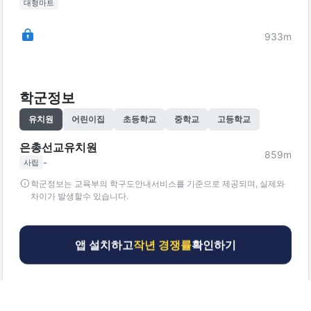
대형마트
933
m
학군정보
유치원
어린이집
초등학교
중학교
고등학교
은총선교유치원
859
m
-
사립
학군정보는 교육부의 학구도안내서비스를 기준으로 제공되며, 실제와
차이가 발생할수 있습니다.
앱 설치하고
작년 경쟁률
확인하기