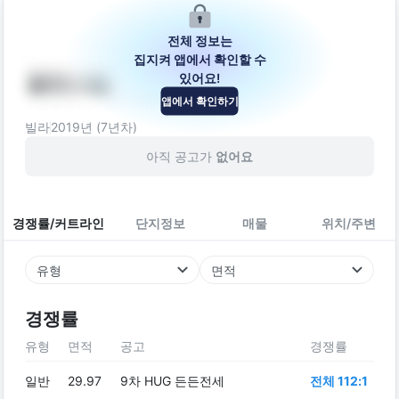
전체 정보는
집지켜 앱에서 확인할 수
있어요!
블레스빌
앱에서 확인하기
서울특별시 도봉구 도봉로156길 17-16
빌라
2019
년 (
7
년차)
아직 공고가
없어요
경쟁률/커트라인
단지정보
매물
위치/주변
유형
면적
경쟁률
유형
면적
공고
경쟁률
일반
29.97
9차 HUG 든든전세
전체 112:1