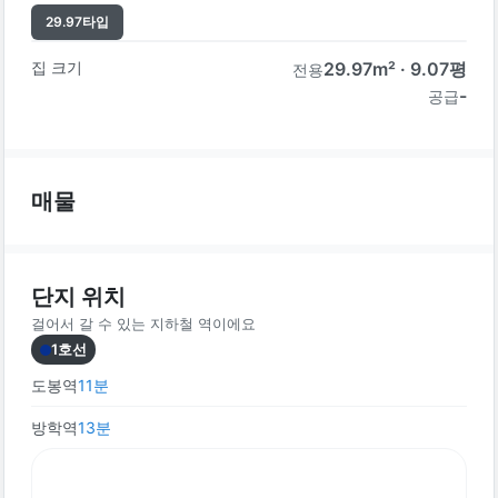
29.97
타입
집 크기
29.97
m² ·
9.07
평
전용
-
공급
매물
단지 위치
걸어서 갈 수 있는 지하철 역이에요
1호선
도봉역
11
분
방학역
13
분