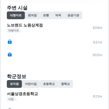
주변 시설
대형마트
편의점
은행
약국
공공기관
노브랜드 노원상계점
809
m
대형마트
937
m
955
m
학군정보
유치원
어린이집
초등학교
중학교
서울상경초등학교
623
m
-
사립