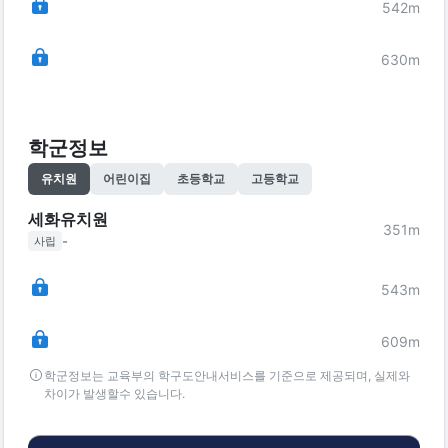
542
m
630
m
학군정보
유치원
어린이집
초등학교
고등학교
세화유치원
351
m
-
사립
543
m
609
m
학군정보는 교육부의 학구도안내서비스를 기준으로 제공되며, 실제와
차이가 발생할수 있습니다.