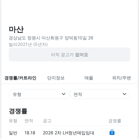
마산
경상남도 창원시 마산회원구 양덕동10길 26
빌라
2021
년 (
5
년차)
아직 공고가
없어요
경쟁률/커트라인
단지정보
매물
위치/주변
유형
면적
경쟁률
유형
면적
공고
경쟁률
일반
18.18
2026 2차 LH청년매입임대