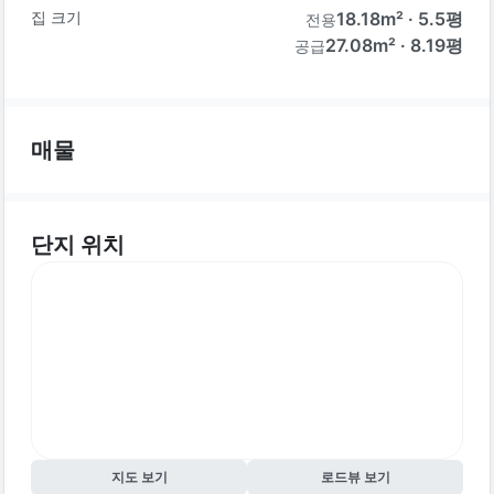
집 크기
18.18
m² ·
5.5
평
전용
27.08m² · 8.19평
공급
매물
단지 위치
지도 보기
로드뷰 보기