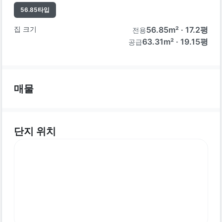
56.85
타입
집 크기
56.85
m² ·
17.2
평
전용
63.31m² · 19.15평
공급
매물
단지 위치