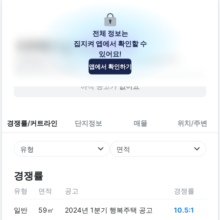
전체 정보는
집지켜 앱에서 확인할 수
거두택지길4번길 19-3
있어요!
강원특별자치도 춘천시 동내면 거두택지길4번길 19-3
앱에서 확인하기
빌라
2007
년 (
19
년차)
아직 공고가
없어요
경쟁률/커트라인
단지정보
매물
위치/주변
유형
면적
경쟁률
유형
면적
공고
경쟁률
일반
59㎡
2024년 1분기 행복주택 공고
10.5:1