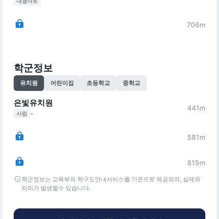
대형마트
706
m
학군정보
유치원
어린이집
초등학교
중학교
은빛유치원
441
m
-
사립
581
m
815
m
학군정보는 교육부의 학구도안내서비스를 기준으로 제공되며, 실제와
차이가 발생할수 있습니다.