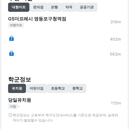
대형마트
편의점
은행
약국
공공기관
GS더프레시 영등포구청역점
316
m
대형마트
402
m
563
m
학군정보
유치원
어린이집
초등학교
중학교
당일유치원
115
m
-
사립
학군정보는 교육부의 학구도안내서비스를 기준으로 제공되며, 실제와
차이가 발생할수 있습니다.