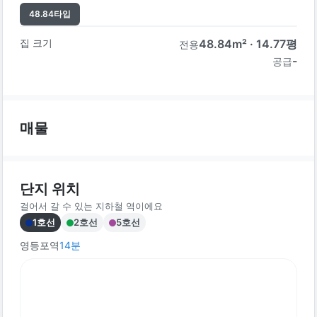
48.84
타입
집 크기
48.84
m² ·
14.77
평
전용
-
공급
매물
단지 위치
걸어서 갈 수 있는 지하철 역이에요
1호선
2호선
5호선
영등포역
14
분