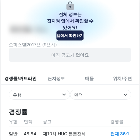
전체 정보는
집지켜 앱에서 확인할 수
있어요!
파비앵-102
앱에서 확인하기
서울특별시 영등포구 영신로43길 16-14
오피스텔
2017
년 (
9
년차)
아직 공고가
없어요
경쟁률/커트라인
단지정보
매물
위치/주변
유형
면적
경쟁률
유형
면적
공고
경쟁률
일반
48.84
제10차 HUG 든든전세
전체 36:1