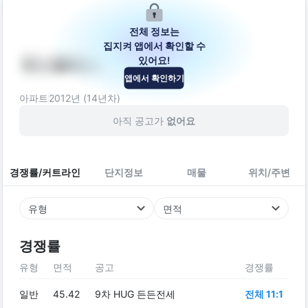
전체 정보는
집지켜 앱에서 확인할 수
있어요!
에스클래스
앱에서 확인하기
인천광역시 서해구 도요지로189번길 30
아파트
2012
년 (
14
년차)
아직 공고가
없어요
경쟁률/커트라인
단지정보
매물
위치/주변
유형
면적
경쟁률
유형
면적
공고
경쟁률
일반
45.42
9차 HUG 든든전세
전체 11:1