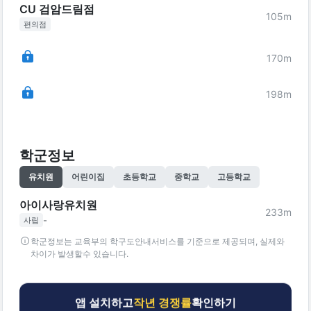
CU 검암드림점
105
m
편의점
170
m
198
m
학군정보
유치원
어린이집
초등학교
중학교
고등학교
아이사랑유치원
233
m
-
사립
학군정보는 교육부의 학구도안내서비스를 기준으로 제공되며, 실제와
차이가 발생할수 있습니다.
앱 설치하고
작년 경쟁률
확인하기