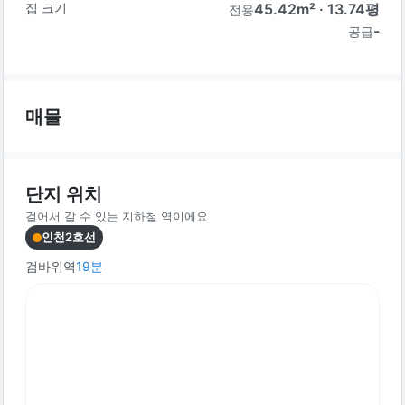
집 크기
45.42
m² ·
13.74
평
전용
-
공급
매물
단지 위치
걸어서 갈 수 있는 지하철 역이에요
인천2호선
검바위역
19
분