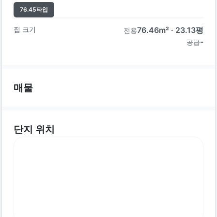
76.45
타입
집 크기
76.46
m² ·
23.13
평
전용
-
공급
매물
단지 위치