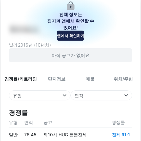
전체 정보는
집지켜 앱에서 확인할 수
있어요!
하이파크
앱에서 확인하기
경기도 고양시 일산서구 대화2로 114-17
빌라
2016
년 (
10
년차)
아직 공고가
없어요
경쟁률/커트라인
단지정보
매물
위치/주변
유형
면적
경쟁률
유형
면적
공고
경쟁률
일반
76.45
제10차 HUG 든든전세
전체 91:1