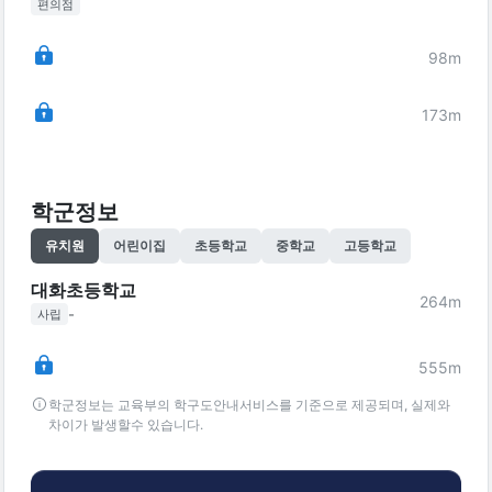
편의점
98
m
173
m
학군정보
유치원
어린이집
초등학교
중학교
고등학교
대화초등학교
264
m
-
사립
555
m
학군정보는 교육부의 학구도안내서비스를 기준으로 제공되며, 실제와
차이가 발생할수 있습니다.