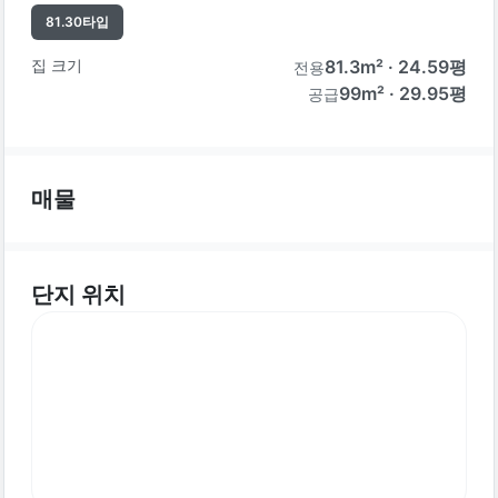
81.30
타입
집 크기
81.3
m² ·
24.59
평
전용
99m² · 29.95평
공급
매물
단지 위치