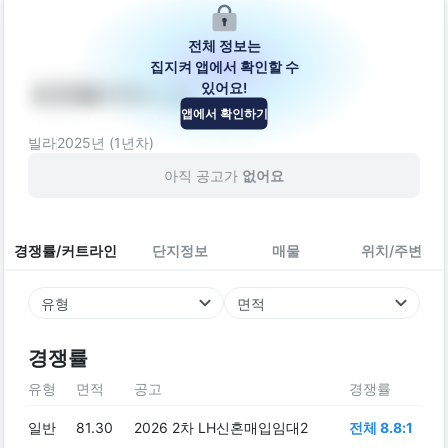
전체 정보는
집지켜 앱에서 확인할 수
있어요!
슈프림더하이움
앱에서 확인하기
서울특별시 관악구 성현로 10
빌라
2025
년 (
1
년차)
아직 공고가
없어요
경쟁률/커트라인
단지정보
매물
위치/주변
유형
면적
경쟁률
유형
면적
공고
경쟁률
일반
81.30
2026 2차 LH신혼매입임대2
전체 8.8:1