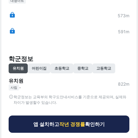
대형마트
573
m
591
m
학군정보
유치원
어린이집
초등학교
중학교
고등학교
유치원
822
m
-
사립
학군정보는 교육부의 학구도안내서비스를 기준으로 제공되며, 실제와
차이가 발생할수 있습니다.
앱 설치하고
작년 경쟁률
확인하기