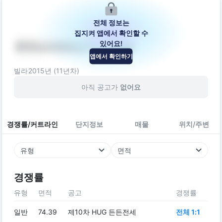
전체 정보는
집지켜 앱에서 확인할 수
있어요!
리더스아파트주건축물
앱에서 확인하기
인천광역시 남동구 용천로 177
빌라
2015
년 (
11
년차)
아직 공고가
없어요
경쟁률/커트라인
단지정보
매물
위치/주변
유형
면적
경쟁률
유형
면적
공고
경쟁률
일반
74.39
제10차 HUG 든든전세
전체 1:1