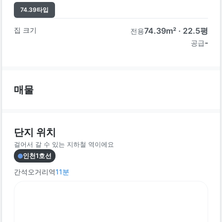
74.39
타입
집 크기
74.39
m² ·
22.5
평
전용
-
공급
매물
단지 위치
걸어서 갈 수 있는 지하철 역이에요
인천1호선
간석오거리역
11
분