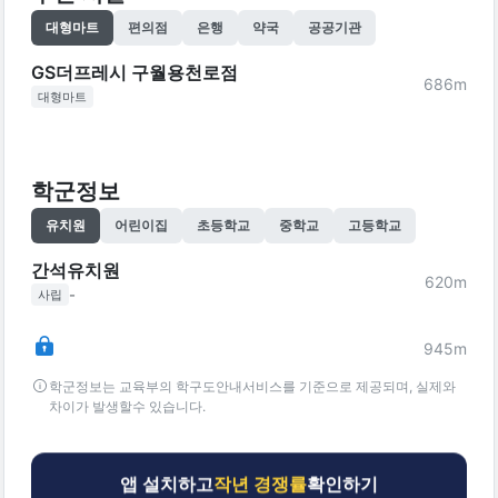
대형마트
편의점
은행
약국
공공기관
GS더프레시 구월용천로점
686
m
대형마트
학군정보
유치원
어린이집
초등학교
중학교
고등학교
간석유치원
620
m
-
사립
945
m
학군정보는 교육부의 학구도안내서비스를 기준으로 제공되며, 실제와
차이가 발생할수 있습니다.
앱 설치하고
작년 경쟁률
확인하기