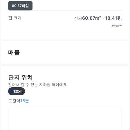
60.87
타입
집 크기
60.87
m² ·
18.41
평
전용
-
공급
매물
단지 위치
걸어서 갈 수 있는 지하철 역이에요
1호선
도원역
16
분