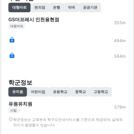
대형마트
편의점
은행
약국
공공기관
GS더프레시 인천용현점
355
m
대형마트
494
m
564
m
학군정보
유치원
어린이집
초등학교
중학교
고등학교
유원유치원
579
m
-
사립
학군정보는 교육부의 학구도안내서비스를 기준으로 제공되며, 실제와
차이가 발생할수 있습니다.