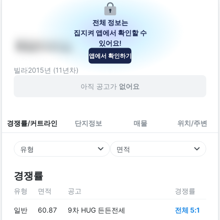
전체 정보는
집지켜 앱에서 확인할 수
있어요!
해담아트빌
앱에서 확인하기
인천광역시 미추홀구 독배로462번길 23
빌라
2015
년 (
11
년차)
아직 공고가
없어요
경쟁률/커트라인
단지정보
매물
위치/주변
유형
면적
경쟁률
유형
면적
공고
경쟁률
일반
60.87
9차 HUG 든든전세
전체 5:1