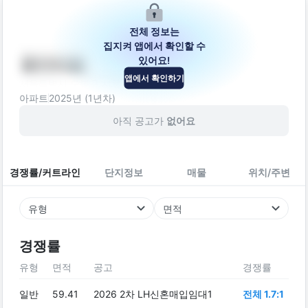
전체 정보는
집지켜 앱에서 확인할 수
있어요!
원아리움
앱에서 확인하기
서울특별시 도봉구 시루봉로 245-18
아파트
2025
년 (
1
년차)
아직 공고가
없어요
경쟁률/커트라인
단지정보
매물
위치/주변
유형
면적
경쟁률
유형
면적
공고
경쟁률
일반
59.41
2026 2차 LH신혼매입임대1
전체 1.7:1