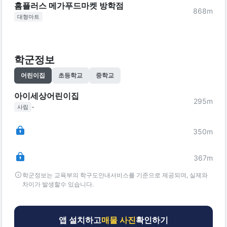
홈플러스 메가푸드마켓 방학점
868
m
대형마트
학군정보
어린이집
초등학교
중학교
아이세상어린이집
295
m
-
사립
350
m
367
m
학군정보는 교육부의 학구도안내서비스를 기준으로 제공되며, 실제와
차이가 발생할수 있습니다.
앱 설치하고
매물 사진
확인하기