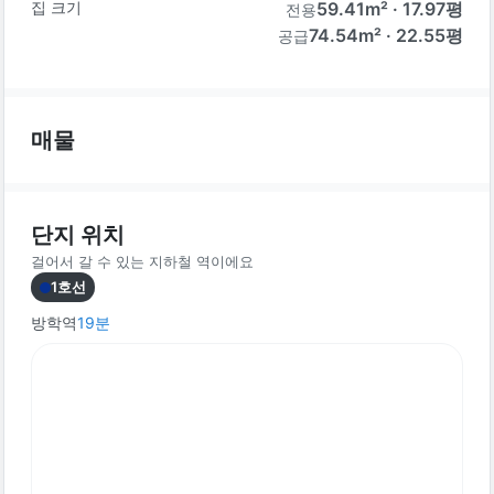
집 크기
59.41
m² ·
17.97
평
전용
74.54m² · 22.55평
공급
매물
단지 위치
걸어서 갈 수 있는 지하철 역이에요
1호선
방학역
19
분