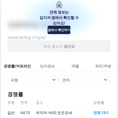
전체 정보는
집지켜 앱에서 확인할 수
있어요!
드리미타운 제에
앱에서 확인하기
서울특별시 강서구 곰달래로35길 95
아파트
2015
년 (
11
년차)
아직 공고가
없어요
경쟁률/커트라인
단지정보
매물
위치/주변
유형
면적
경쟁률
유형
면적
공고
경쟁률
일반
44.15
제10차 HUG 든든전세
전체 13:1