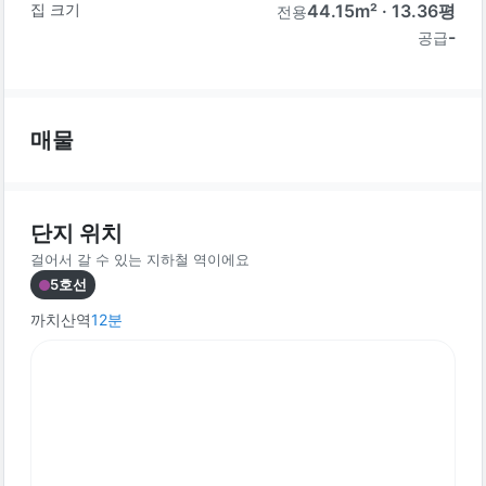
집 크기
44.15
m² ·
13.36
평
전용
-
공급
매물
단지 위치
걸어서 갈 수 있는 지하철 역이에요
5호선
까치산역
12
분