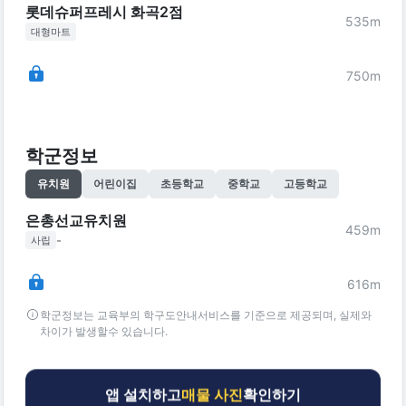
롯데슈퍼프레시 화곡2점
535
m
대형마트
750
m
학군정보
유치원
어린이집
초등학교
중학교
고등학교
은총선교유치원
459
m
-
사립
616
m
학군정보는 교육부의 학구도안내서비스를 기준으로 제공되며, 실제와
차이가 발생할수 있습니다.
앱 설치하고
매물 사진
확인하기