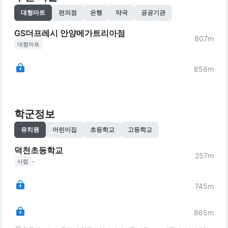
대형마트
편의점
은행
약국
공공기관
GS더프레시 안양메가트리아점
807
m
대형마트
858
m
학군정보
유치원
어린이집
초등학교
고등학교
덕천초등학교
257
m
-
사립
745
m
865
m