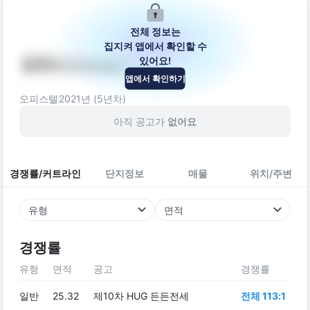
전체 정보는
집지켜 앱에서 확인할 수
있어요!
명학아크로팰리스
앱에서 확인하기
경기도 안양시 만안구 덕천로 87
오피스텔
2021
년 (
5
년차)
아직 공고가
없어요
경쟁률/커트라인
단지정보
매물
위치/주변
유형
면적
경쟁률
유형
면적
공고
경쟁률
일반
25.32
제10차 HUG 든든전세
전체 113:1