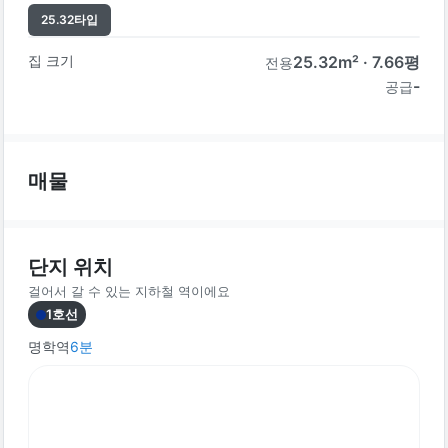
25.32
타입
집 크기
25.32
m² ·
7.66
평
전용
-
공급
매물
단지 위치
걸어서 갈 수 있는 지하철 역이에요
1호선
명학역
6
분