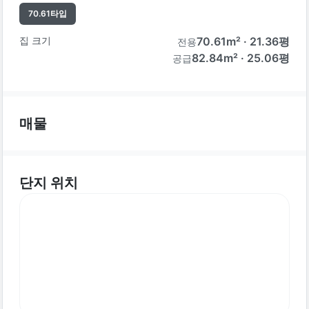
70.61
타입
집 크기
70.61
m² ·
21.36
평
전용
82.84m² · 25.06평
공급
매물
단지 위치