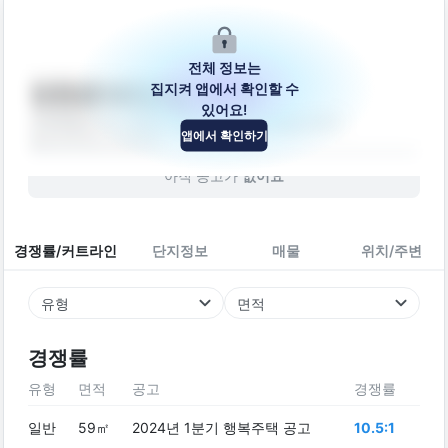
전체 정보는
집지켜 앱에서 확인할 수
만천로143번길 34-2
있어요!
강원특별자치도 춘천시 동면 만천로143번길 34-2
앱에서 확인하기
빌라
2016
년 (
10
년차)
아직 공고가
없어요
경쟁률/커트라인
단지정보
매물
위치/주변
유형
면적
경쟁률
유형
면적
공고
경쟁률
일반
59㎡
2024년 1분기 행복주택 공고
10.5:1