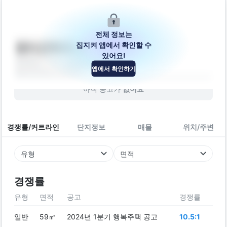
전체 정보는
집지켜 앱에서 확인할 수
펜타곤하우스
있어요!
경상북도 구미시 봉곡남로11길 33
앱에서 확인하기
빌라
2016
년 (
10
년차)
아직 공고가
없어요
경쟁률/커트라인
단지정보
매물
위치/주변
유형
면적
경쟁률
유형
면적
공고
경쟁률
일반
59㎡
2024년 1분기 행복주택 공고
10.5:1