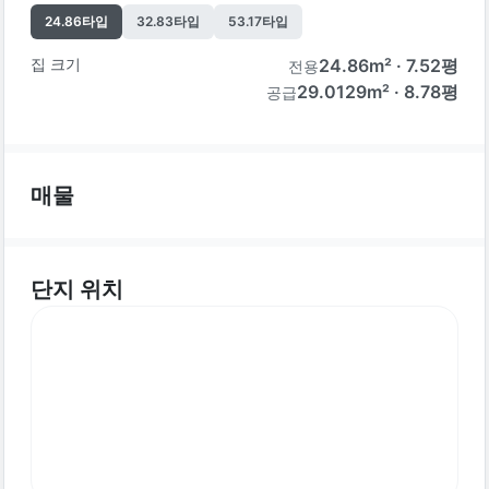
24.86
타입
32.83
타입
53.17
타입
집 크기
24.86
m² ·
7.52
평
전용
29.0129m² · 8.78평
공급
매물
단지 위치