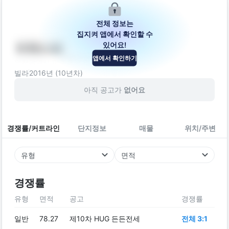
전체 정보는
집지켜 앱에서 확인할 수
있어요!
비에스뷰
앱에서 확인하기
인천광역시 미추홀구 인주대로 143
빌라
2016
년 (
10
년차)
아직 공고가
없어요
경쟁률/커트라인
단지정보
매물
위치/주변
유형
면적
경쟁률
유형
면적
공고
경쟁률
일반
78.27
제10차 HUG 든든전세
전체 3:1