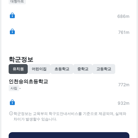
대형마트
686
m
761
m
학군정보
유치원
어린이집
초등학교
중학교
고등학교
인천숭의초등학교
772
m
-
사립
932
m
학군정보는 교육부의 학구도안내서비스를 기준으로 제공되며, 실제와
차이가 발생할수 있습니다.