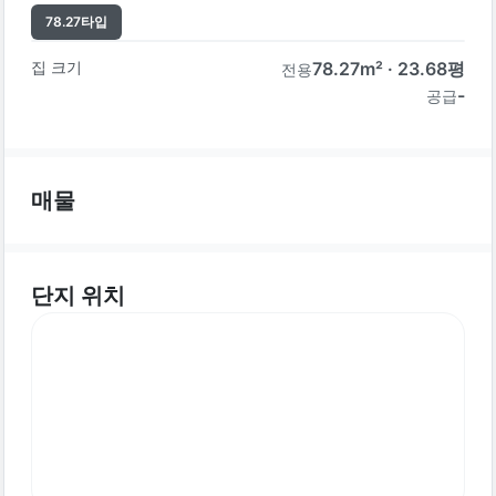
78.27
타입
집 크기
78.27
m² ·
23.68
평
전용
-
공급
매물
단지 위치