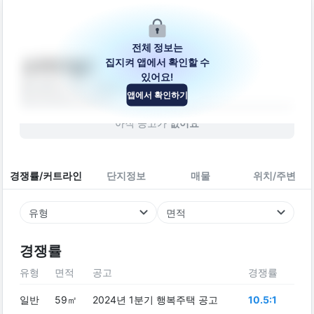
전체 정보는
집지켜 앱에서 확인할 수
스카이빌II
있어요!
울산광역시 중구 함월9길 11
앱에서 확인하기
빌라
2008
년 (
18
년차)
아직 공고가
없어요
경쟁률/커트라인
단지정보
매물
위치/주변
유형
면적
경쟁률
유형
면적
공고
경쟁률
일반
59㎡
2024년 1분기 행복주택 공고
10.5:1