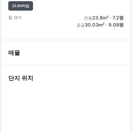
23.80
타입
집 크기
23.8
m² ·
7.2
평
전용
30.03m² · 9.08평
공급
매물
단지 위치