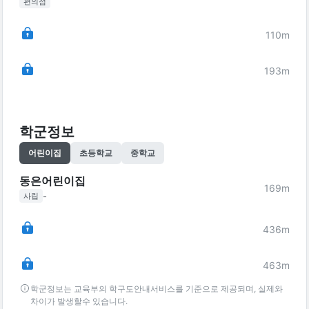
편의점
110
m
193
m
학군정보
어린이집
초등학교
중학교
동은어린이집
169
m
-
사립
436
m
463
m
학군정보는 교육부의 학구도안내서비스를 기준으로 제공되며, 실제와
차이가 발생할수 있습니다.