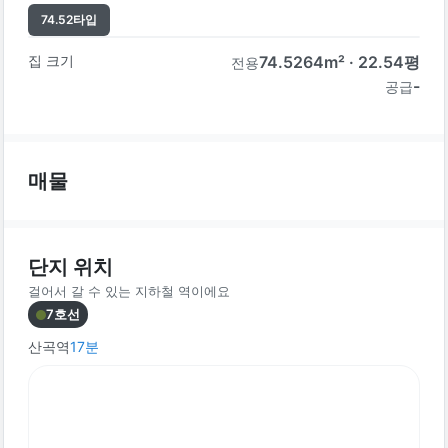
74.52
타입
집 크기
74.5264
m² ·
22.54
평
전용
-
공급
매물
단지 위치
걸어서 갈 수 있는 지하철 역이에요
7호선
산곡역
17
분