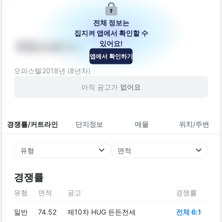
전체 정보는
집지켜 앱에서 확인할 수
있어요!
어반스뷰3차
앱에서 확인하기
인천광역시 부평구 안남로375번길 53
오피스텔
2018
년 (
8
년차)
아직 공고가
없어요
경쟁률/커트라인
단지정보
매물
위치/주변
유형
면적
경쟁률
유형
면적
공고
경쟁률
일반
74.52
제10차 HUG 든든전세
전체 6:1