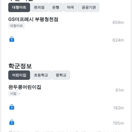
대형마트
편의점
은행
약국
공공기관
GS더프레시 부평청천점
459
m
대형마트
624
m
학군정보
어린이집
초등학교
중학교
완두콩어린이집
61
m
-
사립
182
m
195
m