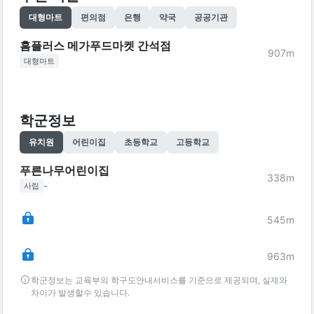
대형마트
편의점
은행
약국
공공기관
홈플러스 메가푸드마켓 간석점
907
m
대형마트
학군정보
유치원
어린이집
초등학교
고등학교
푸른나무어린이집
338
m
-
사립
545
m
963
m
학군정보는 교육부의 학구도안내서비스를 기준으로 제공되며, 실제와
차이가 발생할수 있습니다.