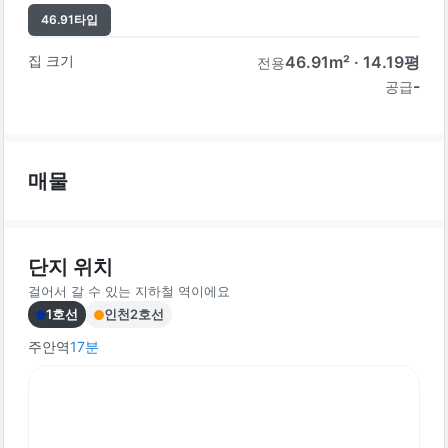
46.91
타입
집 크기
46.91
m² ·
14.19
평
전용
-
공급
매물
단지 위치
걸어서 갈 수 있는 지하철 역이에요
1호선
인천2호선
주안역
17
분