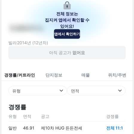
전체 정보는
집지켜 앱에서 확인할 수
있어요!
다세대주택
앱에서 확인하기
인천광역시 미추홀구 주안중로50번길 12
빌라
2014
년 (
12
년차)
아직 공고가
없어요
경쟁률/커트라인
단지정보
매물
위치/주변
유형
면적
경쟁률
유형
면적
공고
경쟁률
일반
46.91
제10차 HUG 든든전세
전체 11:1