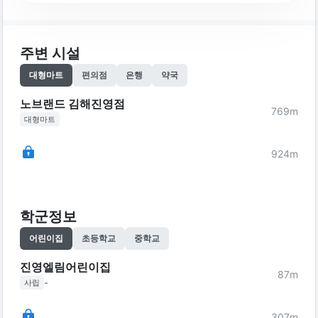
주변 시설
대형마트
편의점
은행
약국
노브랜드 김해진영점
769
m
대형마트
924
m
학군정보
어린이집
초등학교
중학교
진영엘림어린이집
87
m
-
사립
307
m