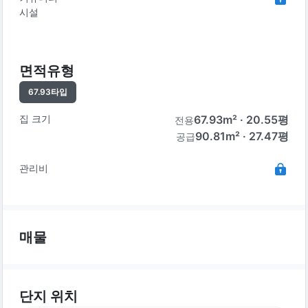
시설
면적유형
67.93
타입
집 크기
67.93
m² ·
20.55
평
전용
90.81m² · 27.47평
공급
관리비
매물
단지 위치