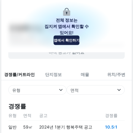
전체 정보는
집지켜 앱에서 확인할 수
진영휴먼빌아파트
있어요!
경상남도 김해시 진영읍 장등1로31번길 7
앱에서 확인하기
아파트
2016
년 (
10
년차)
아직 공고가
없어요
경쟁률/커트라인
단지정보
매물
위치/주변
유형
면적
경쟁률
유형
면적
공고
경쟁률
일반
59㎡
2024년 1분기 행복주택 공고
10.5:1