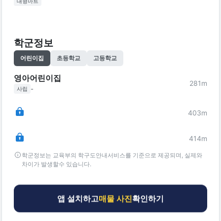
대형마트
학군정보
어린이집
초등학교
고등학교
영아어린이집
281
m
-
사립
403
m
414
m
학군정보는 교육부의 학구도안내서비스를 기준으로 제공되며, 실제와
차이가 발생할수 있습니다.
앱 설치하고
매물 사진
확인하기