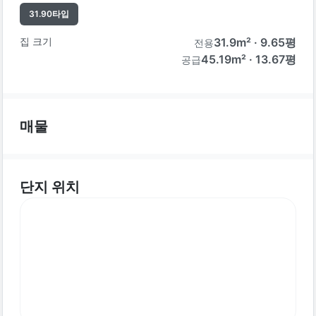
31.90
타입
집 크기
31.9
m² ·
9.65
평
전용
45.19m² · 13.67평
공급
매물
단지 위치