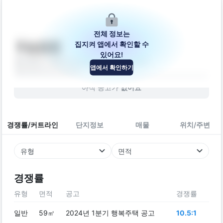
전체 정보는
집지켜 앱에서 확인할 수
우농원룸
있어요!
울산광역시 울주군 온산읍 서영남3길 16-9
앱에서 확인하기
빌라
2007
년 (
19
년차)
아직 공고가
없어요
경쟁률/커트라인
단지정보
매물
위치/주변
유형
면적
경쟁률
유형
면적
공고
경쟁률
일반
59㎡
2024년 1분기 행복주택 공고
10.5:1