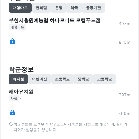
대형마트
편의점
은행
약국
공공기관
부천시흥원예농협 하나로마트 로컬푸드점
397
m
대형마트
810
m
학군정보
유치원
어린이집
초등학교
중학교
고등학교
해아유치원
297
m
-
사립
599
m
학군정보는 교육부의 학구도안내서비스를 기준으로 제공되며, 실제와
차이가 발생할수 있습니다.