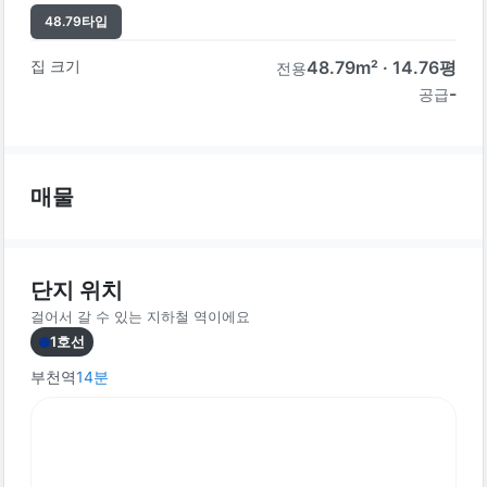
48.79
타입
집 크기
48.79
m² ·
14.76
평
전용
-
공급
매물
단지 위치
걸어서 갈 수 있는 지하철 역이에요
1호선
부천역
14
분