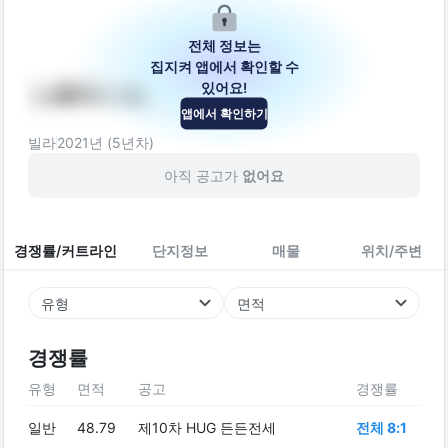
전체 정보는
집지켜 앱에서 확인할 수
있어요!
노블레스빌
앱에서 확인하기
경기도 부천시 소사구 성주로 179
빌라
2021
년 (
5
년차)
아직 공고가
없어요
경쟁률/커트라인
단지정보
매물
위치/주변
유형
면적
경쟁률
유형
면적
공고
경쟁률
일반
48.79
제10차 HUG 든든전세
전체 8:1