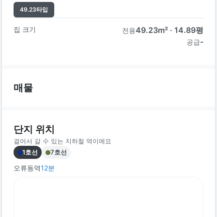
49.23
타입
집 크기
49.23
m² ·
14.89
평
전용
-
공급
매물
단지 위치
걸어서 갈 수 있는 지하철 역이에요
1호선
7호선
오류동역
12
분