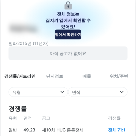
전체 정보는
집지켜 앱에서 확인할 수
있어요!
목동캐슬
앱에서 확인하기
서울특별시 구로구 서해안로 2261-9
빌라
2015
년 (
11
년차)
아직 공고가
없어요
경쟁률/커트라인
단지정보
매물
위치/주변
유형
면적
경쟁률
유형
면적
공고
경쟁률
일반
49.23
제10차 HUG 든든전세
전체 71:1