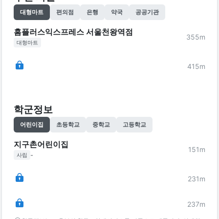
대형마트
편의점
은행
약국
공공기관
홈플러스익스프레스 서울천왕역점
355
m
대형마트
415
m
학군정보
어린이집
초등학교
중학교
고등학교
지구촌어린이집
151
m
-
사립
231
m
237
m