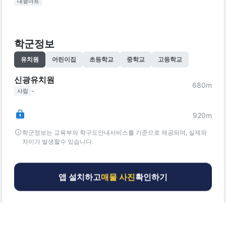
대형마트
학군정보
유치원
어린이집
초등학교
중학교
고등학교
신광유치원
680
m
-
사립
920
m
학군정보는 교육부의 학구도안내서비스를 기준으로 제공되며, 실제와
차이가 발생할수 있습니다.
앱 설치하고
매물 사진
확인하기