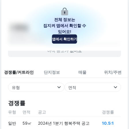
전체 정보는
집지켜 앱에서 확인할 수
고봉빌
있어요!
전북특별자치도 익산시 고봉로3길 3
앱에서 확인하기
빌라
2020
년 (
6
년차)
아직 공고가
없어요
경쟁률/커트라인
단지정보
매물
위치/주변
유형
면적
경쟁률
유형
면적
공고
경쟁률
일반
59㎡
2024년 1분기 행복주택 공고
10.5:1