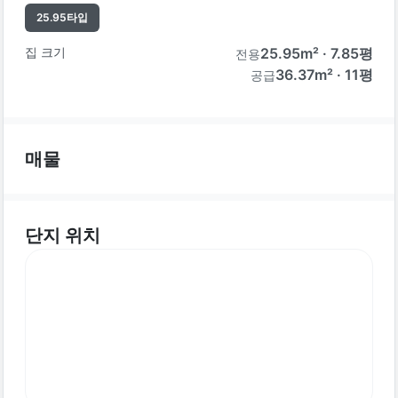
25.95
타입
집 크기
25.95
m² ·
7.85
평
전용
36.37m² · 11평
공급
매물
단지 위치