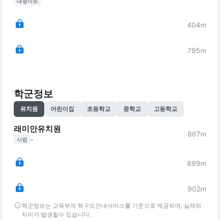
대형마트
404
m
795
m
학군정보
유치원
어린이집
초등학교
중학교
고등학교
래미안유치원
867
m
-
사립
899
m
902
m
학군정보는 교육부의 학구도안내서비스를 기준으로 제공되며, 실제와
차이가 발생할수 있습니다.