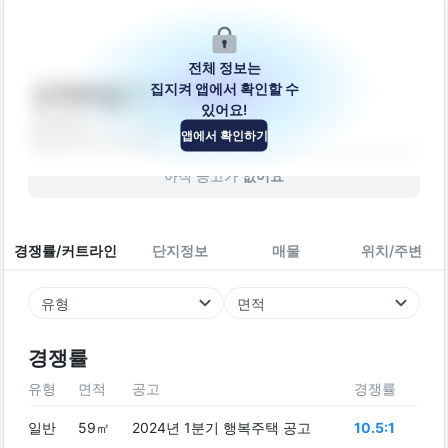
전체 정보는
집지켜 앱에서 확인할 수
스마트빌2차 103동
있어요!
대전광역시 서구 가장로 14
앱에서 확인하기
빌라
2011
년 (
15
년차)
아직 공고가
없어요
경쟁률/커트라인
단지정보
매물
위치/주변
유형
면적
경쟁률
유형
면적
공고
경쟁률
일반
59㎡
2024년 1분기 행복주택 공고
10.5:1