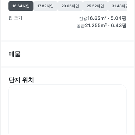
16.64
타입
17.82
타입
20.65
타입
25.52
타입
31.48
타입
집 크기
16.65
m² ·
5.04
평
전용
21.255m² · 6.43평
공급
매물
단지 위치