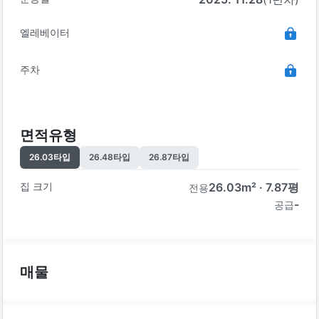
엘레베이터
주차
면적유형
26.03
타입
26.48
타입
26.87
타입
집 크기
26.03
m² ·
7.87
평
전용
-
공급
매물