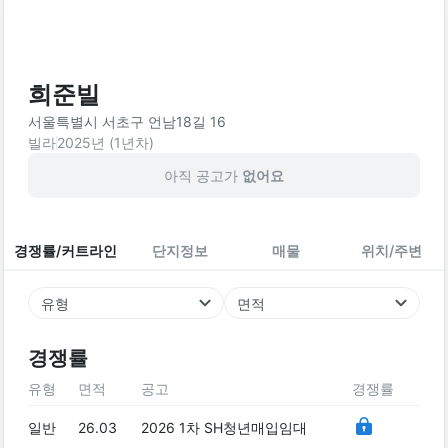
희준빌
서울특별시 서초구 언남18길 16
빌라
2025
년 (
1
년차)
아직 공고가
없어요
경쟁률/커트라인
단지정보
매물
위치/주변
유형
면적
경쟁률
유형
면적
공고
경쟁률
일반
26.03
2026 1차 SH청년매입임대