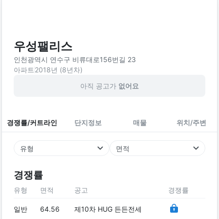
우성팰리스
인천광역시 연수구 비류대로156번길 23
아파트
2018
년 (
8
년차)
아직 공고가
없어요
경쟁률/커트라인
단지정보
매물
위치/주변
유형
면적
경쟁률
유형
면적
공고
경쟁률
일반
64.56
제10차 HUG 든든전세