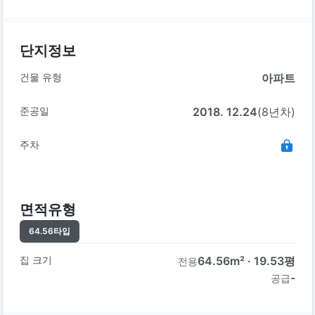
단지정보
건물 유형
아파트
준공일
2018. 12.24
(8년차)
주차
면적유형
64.56
타입
집 크기
64.56
m² ·
19.53
평
전용
-
공급