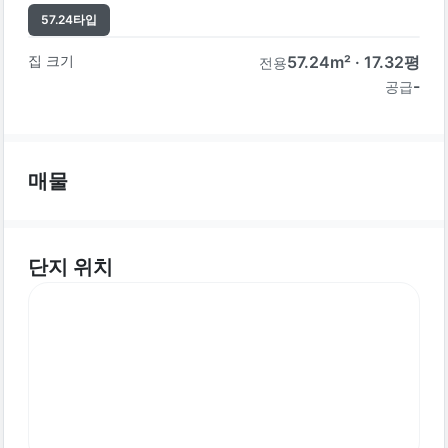
57.24
타입
집 크기
57.24
m² ·
17.32
평
전용
-
공급
매물
단지 위치