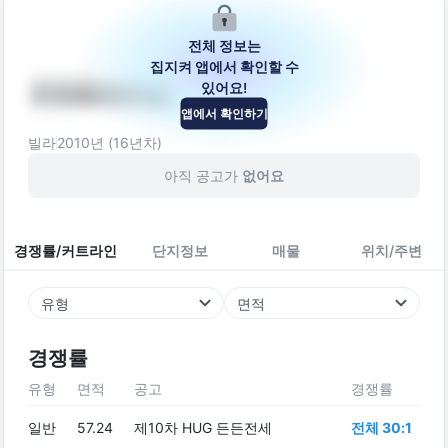
전체 정보는
집지켜 앱에서 확인할 수
있어요!
준명품쉐르빌
앱에서 확인하기
인천광역시 계양구 황어로134번길 6
빌라
2010
년 (
16
년차)
아직 공고가
없어요
경쟁률/커트라인
단지정보
매물
위치/주변
유형
면적
경쟁률
유형
면적
공고
경쟁률
일반
57.24
제10차 HUG 든든전세
전체 30:1