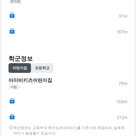
편의점
91
m
167
m
학군정보
어린이집
초등학교
아이비키즈어린이집
78
m
-
사립
158
m
312
m
학군정보는 교육부의 학구도안내서비스를 기준으로 제공되며, 실제와
차이가 발생할수 있습니다.