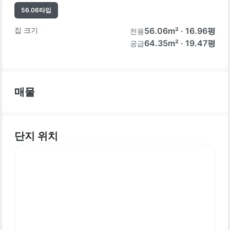
56.06
타입
집 크기
56.06
m² ·
16.96
평
전용
64.35m² · 19.47평
공급
매물
단지 위치