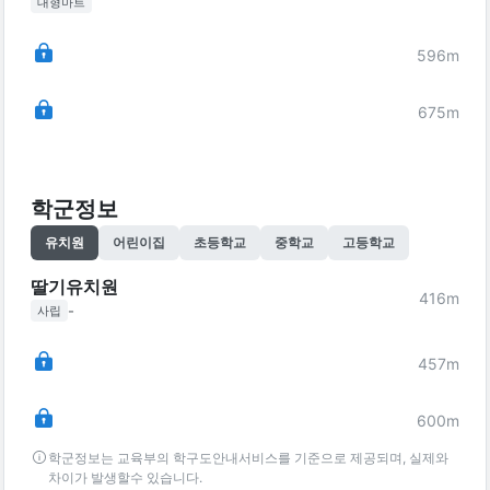
대형마트
596
m
675
m
학군정보
유치원
어린이집
초등학교
중학교
고등학교
딸기유치원
416
m
-
사립
457
m
600
m
학군정보는 교육부의 학구도안내서비스를 기준으로 제공되며, 실제와
차이가 발생할수 있습니다.