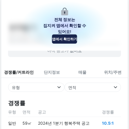
전체 정보는
집지켜 앱에서 확인할 수
보라빌(1)
있어요!
경기도 용인시 기흥구 한보라2로28번길 3-4
앱에서 확인하기
빌라
2008
년 (
18
년차)
아직 공고가
없어요
경쟁률/커트라인
단지정보
매물
위치/주변
유형
면적
경쟁률
유형
면적
공고
경쟁률
일반
59㎡
2024년 1분기 행복주택 공고
10.5:1