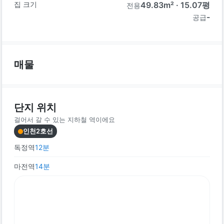
집 크기
49.83
m² ·
15.07
평
전용
-
공급
매물
단지 위치
걸어서 갈 수 있는 지하철 역이에요
인천2호선
독정역
12
분
마전역
14
분