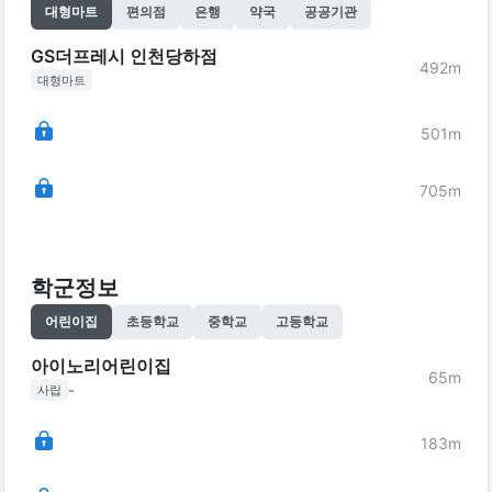
대형마트
편의점
은행
약국
공공기관
GS더프레시 인천당하점
492
m
대형마트
501
m
705
m
학군정보
어린이집
초등학교
중학교
고등학교
아이노리어린이집
65
m
-
사립
183
m