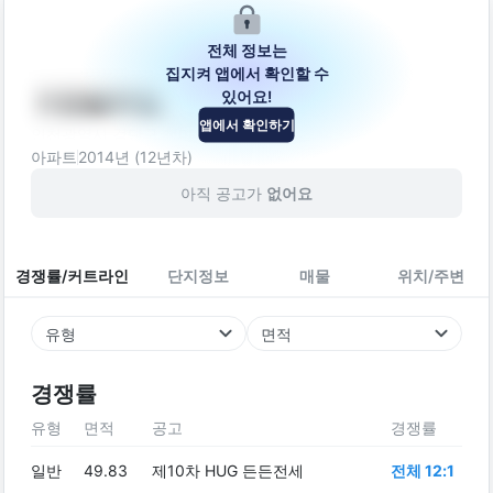
전체 정보는
집지켜 앱에서 확인할 수
있어요!
거영블루힐
앱에서 확인하기
인천광역시 검단구 청마로 37
아파트
2014
년 (
12
년차)
아직 공고가
없어요
경쟁률/커트라인
단지정보
매물
위치/주변
유형
면적
경쟁률
유형
면적
공고
경쟁률
일반
49.83
제10차 HUG 든든전세
전체 12:1