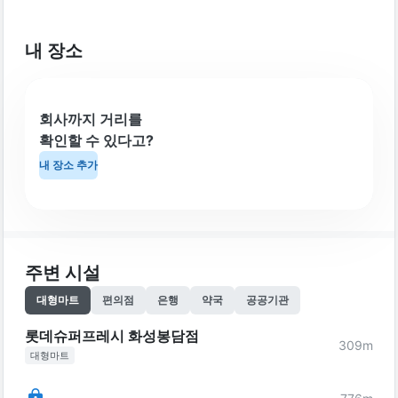
내 장소
회사까지 거리를
확인할 수 있다고?
내 장소 추가
주변 시설
대형마트
편의점
은행
약국
공공기관
롯데슈퍼프레시 화성봉담점
309
m
대형마트