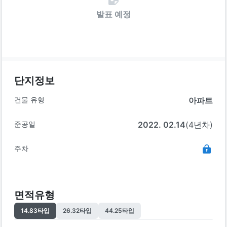
발표 예정
단지정보
건물 유형
아파트
준공일
2022. 02.14
(4년차)
주차
면적유형
14.83
타입
26.32
타입
44.25
타입