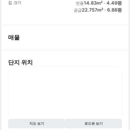
집 크기
14.83
m² ·
4.49
평
전용
22.757m² · 6.88평
공급
매물
단지 위치
지도 보기
로드뷰 보기