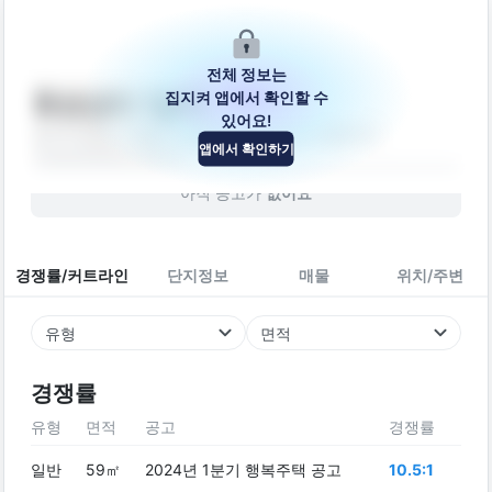
전체 정보는
집지켜 앱에서 확인할 수
화성상리 1블록
있어요!
경기도 화성시 효행구 봉담읍 삼천병마로 1256-13
앱에서 확인하기
아파트
2022
년 (
4
년차)
아직 공고가
없어요
경쟁률/커트라인
단지정보
매물
위치/주변
유형
면적
경쟁률
유형
면적
공고
경쟁률
일반
59㎡
2024년 1분기 행복주택 공고
10.5:1