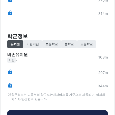
776
m
814
m
학군정보
유치원
어린이집
초등학교
중학교
고등학교
비손유치원
103
m
-
사립
207
m
344
m
학군정보는 교육부의 학구도안내서비스를 기준으로 제공되며, 실제와
차이가 발생할수 있습니다.