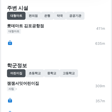
주변 시설
대형마트
편의점
은행
약국
공공기관
롯데마트 김포공항점
411
m
대형마트
635
m
학군정보
어린이집
초등학교
중학교
고등학교
잼잼서밋어린이집
309
m
-
사립
357
m