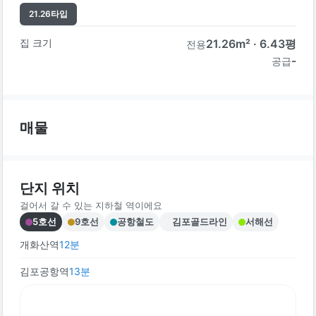
21.26
타입
집 크기
21.26
m² ·
6.43
평
전용
-
공급
매물
단지 위치
걸어서 갈 수 있는 지하철 역이에요
5호선
9호선
공항철도
김포골드라인
서해선
개화산역
12
분
김포공항역
13
분