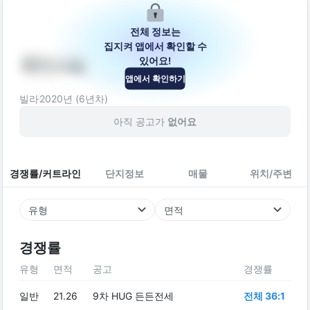
전체 정보는
집지켜 앱에서 확인할 수
있어요!
제이스빌
앱에서 확인하기
서울특별시 강서구 초원로4길 34
빌라
2020
년 (
6
년차)
아직 공고가
없어요
경쟁률/커트라인
단지정보
매물
위치/주변
유형
면적
경쟁률
유형
면적
공고
경쟁률
일반
21.26
9차 HUG 든든전세
전체 36:1