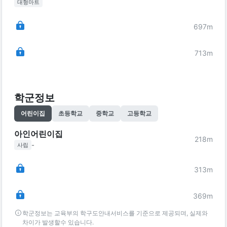
대형마트
697
m
713
m
학군정보
어린이집
초등학교
중학교
고등학교
아인어린이집
218
m
-
사립
313
m
369
m
학군정보는 교육부의 학구도안내서비스를 기준으로 제공되며, 실제와
차이가 발생할수 있습니다.