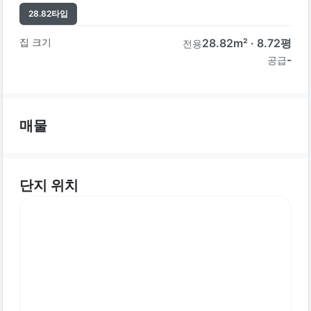
28.82
타입
집 크기
28.82
m² ·
8.72
평
전용
-
공급
매물
단지 위치