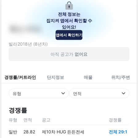
전체 정보는
집지켜 앱에서 확인할 수
있어요!
에스-타워
앱에서 확인하기
서울특별시 양천구 목동중앙서로7다길 45
빌라
2018
년 (
8
년차)
아직 공고가
없어요
경쟁률/커트라인
단지정보
매물
위치/주변
유형
면적
경쟁률
유형
면적
공고
경쟁률
일반
28.82
제10차 HUG 든든전세
전체 29:1