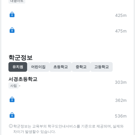
대형마트
425
m
475
m
학군정보
유치원
어린이집
초등학교
중학교
고등학교
서경초등학교
303
m
-
사립
362
m
536
m
학군정보는 교육부의 학구도안내서비스를 기준으로 제공되며, 실제와
차이가 발생할수 있습니다.