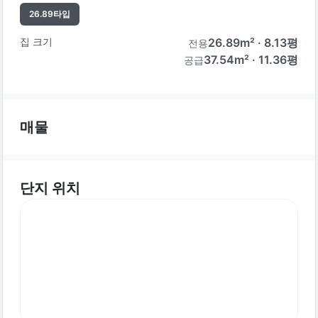
26.89
타입
집 크기
26.89
m² ·
8.13
평
전용
37.54m² · 11.36평
공급
매물
단지 위치