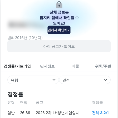
전체 정보는
집지켜 앱에서 확인할 수
있어요!
복대로17번길 11
앱에서 확인하기
충청북도 청주시 서원구 복대로17번길 11
빌라
2016
년 (
10
년차)
아직 공고가
없어요
경쟁률/커트라인
단지정보
매물
위치/주변
유형
면적
경쟁률
유형
면적
공고
경쟁률
일반
26.89
2026 2차 LH청년매입임대
전체 3.2:1