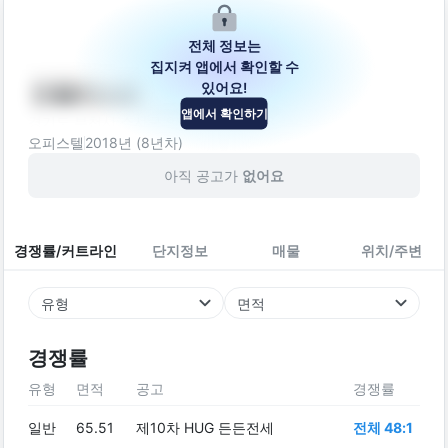
전체 정보는
집지켜 앱에서 확인할 수
있어요!
안팰리스2
앱에서 확인하기
경기도 부천시 소사구 양지로92번길 33
오피스텔
2018
년 (
8
년차)
아직 공고가
없어요
경쟁률/커트라인
단지정보
매물
위치/주변
유형
면적
경쟁률
유형
면적
공고
경쟁률
일반
65.51
제10차 HUG 든든전세
전체 48:1