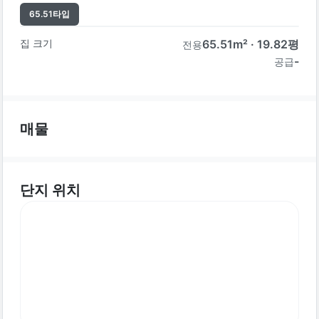
65.51
타입
집 크기
65.51
m² ·
19.82
평
전용
-
공급
매물
단지 위치