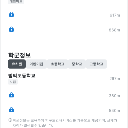
대형마트
617
m
868
m
학군정보
유치원
어린이집
초등학교
중학교
고등학교
범박초등학교
267
m
-
사립
380
m
540
m
학군정보는 교육부의 학구도안내서비스를 기준으로 제공되며, 실제와
차이가 발생할수 있습니다.