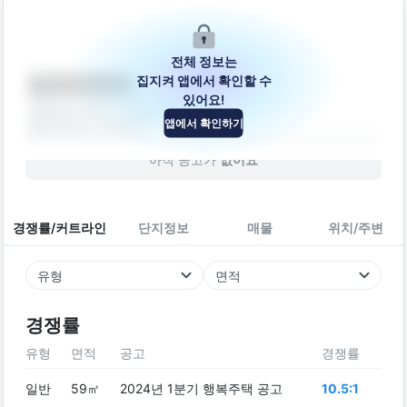
전체 정보는
집지켜 앱에서 확인할 수
다가구주택
있어요!
경상남도 진주시 도동로177번길 13
앱에서 확인하기
빌라
2023
년 (
3
년차)
아직 공고가
없어요
경쟁률/커트라인
단지정보
매물
위치/주변
유형
면적
경쟁률
유형
면적
공고
경쟁률
일반
59㎡
2024년 1분기 행복주택 공고
10.5:1