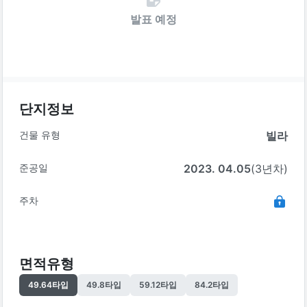
발표 예정
단지정보
건물 유형
빌라
준공일
2023. 04.05
(3년차)
주차
면적유형
49.64
타입
49.8
타입
59.12
타입
84.2
타입