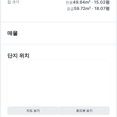
집 크기
49.64
m² ·
15.02
평
전용
59.72m² · 18.07평
공급
매물
단지 위치
지도 보기
로드뷰 보기